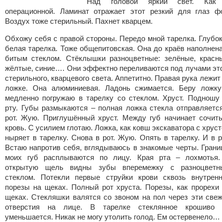
Над головой яркий свет. Как
операционной. Ламинат отражает этот резкий для глаз ф
Воздух тоже стерильный. Пахнет кварцем.
Обхожу себя с правой стороны. Передо мной тарелка. Глубо
белая тарелка. Тоже общепитовская. Она до краёв наполне
битым стеклом. Стёклышки разноцветные: зелёные, красн
жёлтые, синие…. Они эффектно переливаются под лучами эт
стерильного, кварцевого света. Аппетитно. Правая рука лежит
ложке. Она алюминиевая. Ладонь сжимается. Беру ложк
медленно погружаю в тарелку со стеклом. Хруст. Подношу
рту. Губы размыкаются – полная ложка стекла отправляетс
рот. Жую. Приглушённый хруст. Между губ начинает сочит
кровь. С усилием глотаю. Ложка, как ковш экскаватора с хрус
ныряет в тарелку. Снова в рот. Жую. Опять в тарелку. И в р
Встаю напротив себя, вглядываюсь в знакомые черты. Гран
моих губ расплываются по лицу. Края рта – лохмотья.
открытую щель видны зубы вперемежку с разноцветн
стеклом. Потекли первые струйки крови сквозь внутрен
порезы на щеках. Полный рот хруста. Порезы, как прорехи
щеках. Стекляшки валятся со звоном на пол через эти све
отверстия на лице. В тарелке стеклянное крошиво 
уменьшается. Никак не могу утолить голод. Ем остервенело…