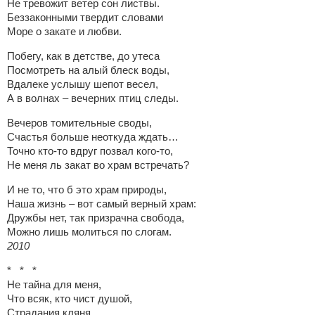
Не тревожит ветер сон листвы.
Беззаконными твердит словами
Море о закате и любви.
Побегу, как в детстве, до утеса
Посмотреть на алый блеск воды,
Вдалеке услышу шепот весел,
А в волнах – вечерних птиц следы.
Вечеров томительные своды,
Счастья больше неоткуда ждать…
Точно кто-то вдруг позвал кого-то,
Не меня ль закат во храм встречать?
И не то, что б это храм природы,
Наша жизнь – вот самый верный храм:
Дружбы нет, так призрачна свобода,
Можно лишь молиться по слогам.
2010
* * *
Не тайна для меня,
Что всяк, кто чист душой,
Страдания кляня,