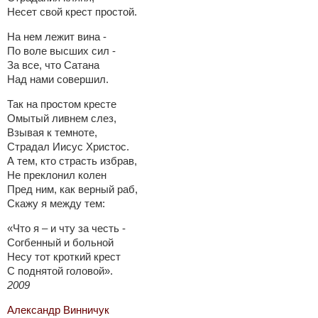
Несет свой крест простой.
На нем лежит вина -
По воле высших сил -
За все, что Сатана
Над нами совершил.
Так на простом кресте
Омытый ливнем слез,
Взывая к темноте,
Страдал Иисус Христос.
А тем, кто страсть избрав,
Не преклонил колен
Пред ним, как верный раб,
Скажу я между тем:
«Что я – и чту за честь -
Согбенный и больной
Несу тот кроткий крест
С поднятой головой».
2009
Александр Винничук